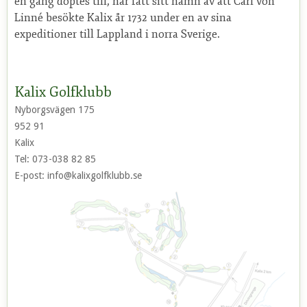
en gång döptes till, har fått sitt namn av att Carl von
Linné besökte Kalix år 1732 under en av sina
Banguide
expeditioner till Lappland i norra Sverige.
Slopetabell
Banlayout och lokala regler
Kalix Golfklubb
Baninfo och planer
Nyborgsvägen 175
952 91
Historik
Kalix
Banrekord
Tel:
073-038 82 85
E-post:
info@kalixgolfklubb.se
Tävlingar
Kontakter
Nyheter