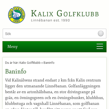
Menu
Meny
Hem
Du är här:
Kalix Golfklubb
»
Baninfo
Besökare/Bokning av tid
Baninfo
Medlemmar
Vid Kalixälvens strand endast 2 km från Kalix centrum
ligger den utmanande Linnébanan. Golfanläggningen
Utbildning
består av en artonhålsbana, en stor drivingrange på
Baninfo
gräs, en övningsgreen och en övningsbunker, klubbhus,
klubbstuga och vagnhall Linnébanan, som golfbanan
Linnébanans slingor och scorekort