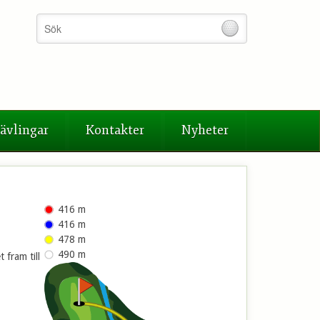
ävlingar
Kontakter
Nyheter
416 m
416 m
478 m
490 m
 fram till