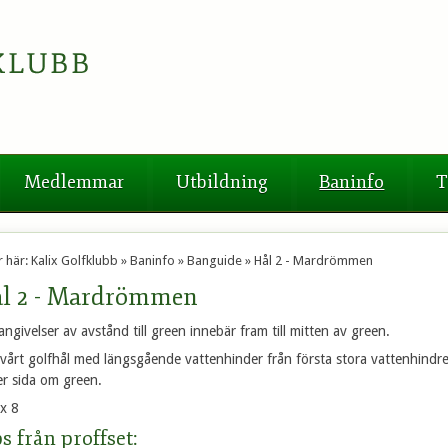
Medlemmar
Utbildning
Baninfo
T
r här:
Kalix Golfklubb
»
Baninfo
»
Banguide
»
Hål 2 - Mardrömmen
l 2 - Mardrömmen
 angivelser av avstånd till green innebär fram till mitten av green.
svårt golfhål med längsgående vattenhinder från första stora vattenhindret
r sida om green.
x 8
s från proffset: