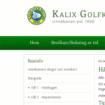
Hem
Besökare/Bokning av tid
Baninfo
Du ä
Hå
Linnébanans slingor och scorekort
Alla
Banguide
Ett 
Hål 1 - Hästhagen
höge
Inde
Hål 2 - Mardrömmen
Tip