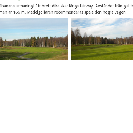
ébanans utmaning! Ett brett dike skär längs fairway. Avståndet från gul tee
en är 166 m. Medelgolfaren rekommenderas spela den högra vägen.