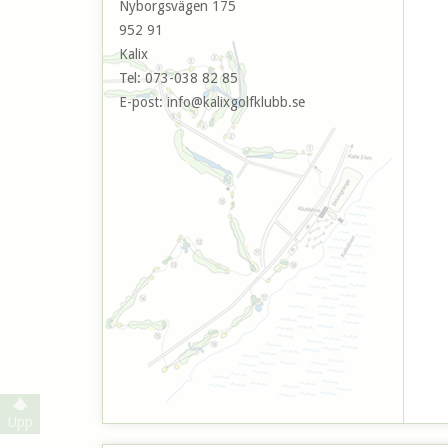
Nyborgsvägen 175
952 91
Kalix
Tel:
073-038 82 85
E-post:
info@kalixgolfklubb.se
Upp