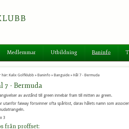
Medlemmar
Utbildning
Baninfo
T
r här:
Kalix Golfklubb
»
Baninfo
»
Banguide
»
Hål 7 - Bermuda
l 7 - Bermuda
 angivelser av avstånd till green innebär fram till mitten av green.
ar utanför faiway försvinner ofta spårlöst, därav hålets namn som associera
udatriangeln.
x 3
s från proffset: