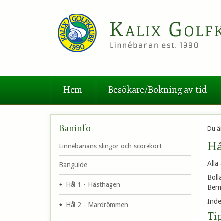
Hem
Besökare/Bokning av tid
Baninfo
Du ä
Hå
Linnébanans slingor och scorekort
Alla
Banguide
Boll
Hål 1 - Hästhagen
Berm
Inde
Hål 2 - Mardrömmen
Tip