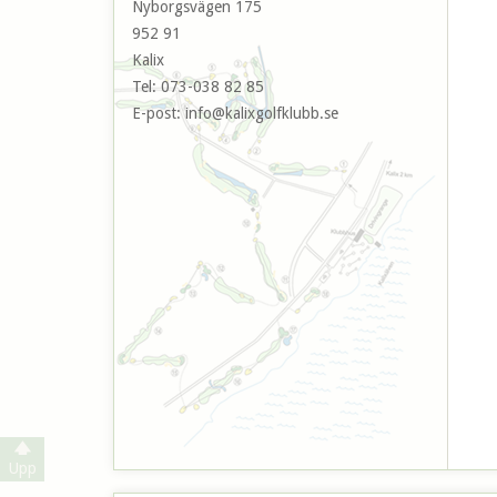
Nyborgsvägen 175
952 91
Kalix
Tel:
073-038 82 85
E-post:
info@kalixgolfklubb.se
Upp