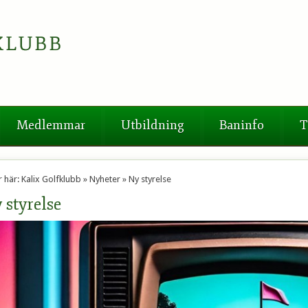
Medlemmar
Utbildning
Baninfo
T
r här:
Kalix Golfklubb
»
Nyheter
»
Ny styrelse
 styrelse