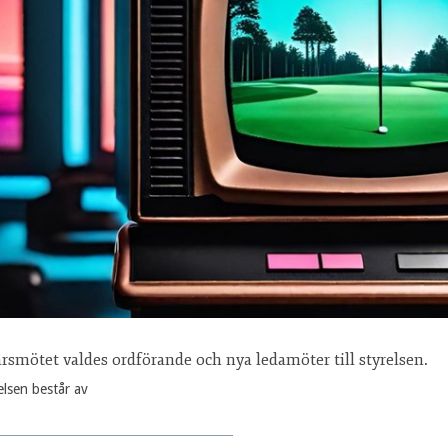
årsmötet valdes ordförande och nya ledamöter till styrelsen.
elsen består av