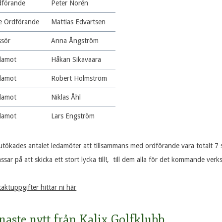
dförande
Peter Norén
ce Ordförande
Mattias Edvartsen
ssör
Anna Ångström
damot
Håkan Sikavaara
damot
Robert Holmström
damot
Niklas Åhl
damot
Lars Engström
 utökades antalet ledamöter att tillsammans med ordförande vara totalt 7 
assar på att skicka ett stort lycka till!, till dem alla för det kommande ver
aktuppgifter hittar ni här
naste nytt från Kalix Golfklubb