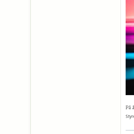
På 
Styr