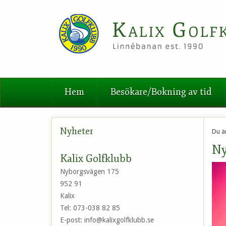
Hem
Besökare/Bokning av tid
Nyheter
Du ä
Ny
Kalix Golfklubb
Nyborgsvägen 175
952 91
Kalix
Tel:
073-038 82 85
E-post:
info@kalixgolfklubb.se