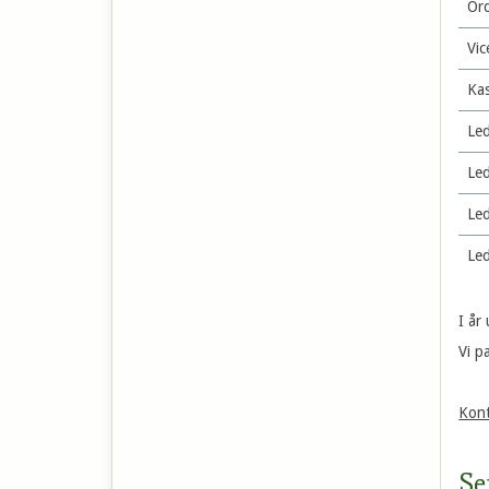
Or
Vi
Ka
Le
Le
Le
Le
I år
Vi p
Kont
Se